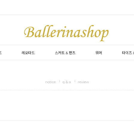
즈
레오타드
스커트 & 팬츠
워머
타이즈 
notice
q & a
review