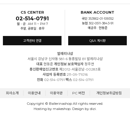
CS CENTER
BANK ACCOUNT
02-514-0791
국민 353902-01-109352
농협 302-0511-3843-91
월 - 금 : AM 11 ~ PM 7
예금주 : 현동준
주말, 공휴일 : 휴무
고객센터 연결
Q&A 게시판
발레리나샵
서울시 강남구 신사동 581-6 동흥빌딩 B1 발레리나샵
대표
현동준
개인정보 보호책임자
정주연
통신판매업신고번호
제2012-서울강남-00283호
사업자 등록번호
211-09-71016
전화
02-514-0791
팩스
02-514-0791
회사소개
이용안내
이용약관
PC 버전
개인정보취급방침
Copyright © Ballerinashop All rights reserved.
Hosting by makeshop. Design by dizi.