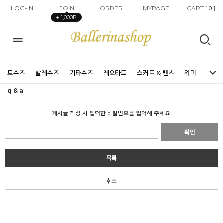
LOG-IN
JOIN
ORDER
MYPAGE
CART [
]
0
+ 1,000P
토슈즈
발레슈즈
기타슈즈
레오타드
스커트 & 팬츠
워머
타이즈
q & a
게시글 작성 시 입력한 비밀번호를 입력해 주세요.
확인
목록
취소