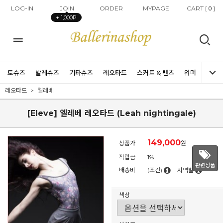
LOG-IN
JOIN
ORDER
MYPAGE
CART [
]
0
+ 1,000P
토슈즈
발레슈즈
기타슈즈
레오타드
스커트 & 팬츠
워머
타이즈
레오타드
엘레베
[Eleve] 엘레베 레오타드 (Leah nightingale)
149,000
상품가
원
적립금
1%
관련상품
배송비
(조건)
지역별
색상