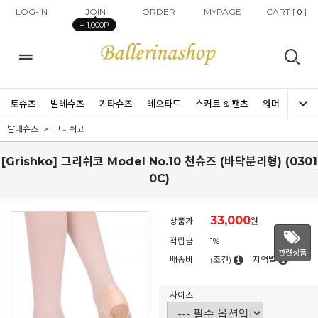
LOG-IN
JOIN
ORDER
MYPAGE
CART [
]
0
+ 1,000P
토슈즈
발레슈즈
기타슈즈
레오타드
스커트 & 팬츠
워머
타이즈
발레슈즈
그리쉬코
[Grishko] 그리쉬코 Model No.10 천슈즈 (바닥분리형) (0301
0C)
33,000
상품가
원
적립금
1%
관련상품
배송비
(조건)
지역별
사이즈