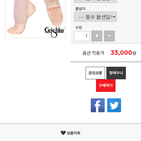
볼넓이
수량
33,000
옵션 적용가
원
관심상품
장바구니
구매하기
상품리뷰