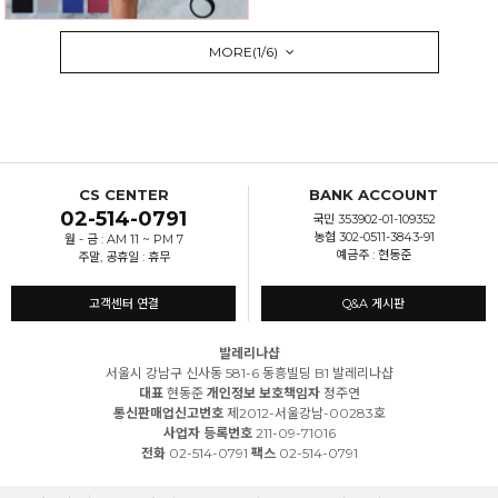
MORE(
1
/
6
)
CS CENTER
BANK ACCOUNT
02-514-0791
국민 353902-01-109352
농협 302-0511-3843-91
월 - 금 : AM 11 ~ PM 7
예금주 : 현동준
주말, 공휴일 : 휴무
고객센터 연결
Q&A 게시판
발레리나샵
서울시 강남구 신사동 581-6 동흥빌딩 B1 발레리나샵
대표
현동준
개인정보 보호책임자
정주연
통신판매업신고번호
제2012-서울강남-00283호
사업자 등록번호
211-09-71016
전화
02-514-0791
팩스
02-514-0791