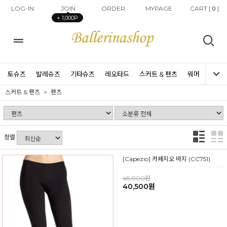
LOG-IN
JOIN
ORDER
MYPAGE
CART [
]
0
+ 1,000P
토슈즈
발레슈즈
기타슈즈
레오타드
스커트 & 팬츠
워머
타이즈
스커트 & 팬츠
팬츠
정렬
[Capezio] 카페지오 바지 (CC751)
45,000원
40,500원