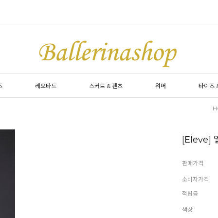
즈
레오타드
스커트 & 팬츠
워머
타이즈 
H
[Eleve]
판매가격
소비자가격
적립금
색상